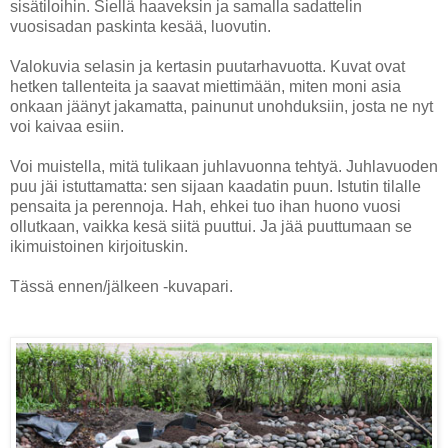
sisätiloihin. Siellä haaveksin ja samalla sadattelin
vuosisadan paskinta kesää, luovutin.
Valokuvia selasin ja kertasin puutarhavuotta. Kuvat ovat
hetken tallenteita ja saavat miettimään, miten moni asia
onkaan jäänyt jakamatta, painunut unohduksiin, josta ne nyt
voi kaivaa esiin.
Voi muistella, mitä tulikaan juhlavuonna tehtyä. Juhlavuoden
puu jäi istuttamatta: sen sijaan kaadatin puun. Istutin tilalle
pensaita ja perennoja. Hah, ehkei tuo ihan huono vuosi
ollutkaan, vaikka kesä siitä puuttui. Ja jää puuttumaan se
ikimuistoinen kirjoituskin.
Tässä ennen/jälkeen -kuvapari.