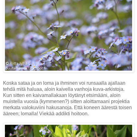
Koska sataa ja on loma ja ihminen voi runsaalla ajallaan
tehdä mitä haluaa, aloin kaivella vanhoja kuva-arkistoja.
Kun sitten en kaivamallakaan löytänyt etsimääni, aloin
muistella vuosia (kymmenen?) sitten aloittamaani projektia
merkata valokuviini hakusanoja. Että koneen äärestä toisen
ääreen; lomalla! Viekää addikti hoitoon.