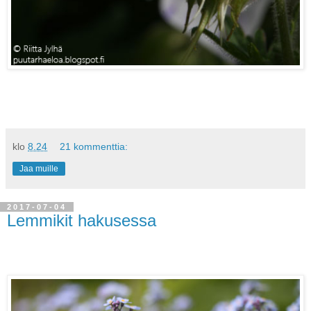
klo
8.24
21 kommenttia:
Jaa muille
2017-07-04
Lemmikit hakusessa