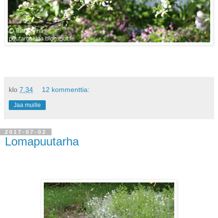
klo
7.34
12 kommenttia:
Jaa muille
2017-07-02
Lomapuutarha