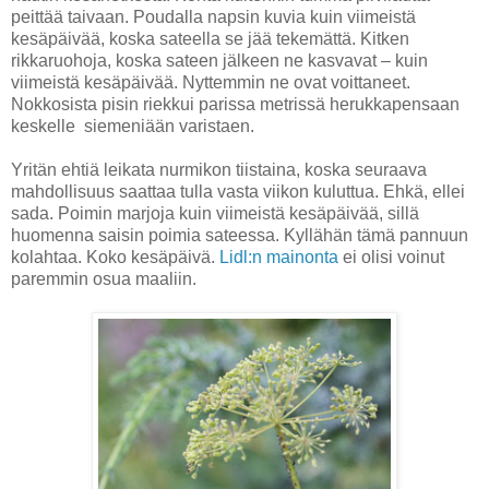
peittää taivaan. Poudalla napsin kuvia kuin viimeistä
kesäpäivää, koska sateella se jää tekemättä. Kitken
rikkaruohoja, koska sateen jälkeen ne kasvavat ‒ kuin
viimeistä kesäpäivää. Nyttemmin ne ovat voittaneet.
Nokkosista pisin riekkui parissa metrissä herukkapensaan
keskelle
siemeniään varistaen.
Yritän ehtiä leikata nurmikon tiistaina, koska seuraava
mahdollisuus saattaa tulla vasta viikon kuluttua. Ehkä, ellei
sada. Poimin marjoja kuin viimeistä kesäpäivää, sillä
huomenna saisin poimia sateessa. Kyllähän tämä pannuun
kolahtaa. Koko kesäpäivä.
Lidl:n mainonta
ei olisi voinut
paremmin osua maaliin.