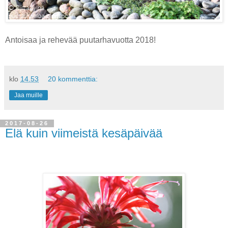
Antoisaa ja rehevää puutarhavuotta 2018!
klo
14.53
20 kommenttia:
Jaa muille
2017-08-26
Elä kuin viimeistä kesäpäivää