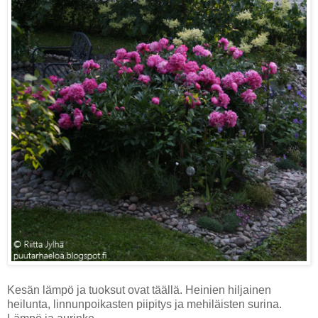
Kesän lämpö ja tuoksut ovat täällä. Heinien hiljainen
heilunta, linnunpoikasten piipitys ja mehiläisten surina.