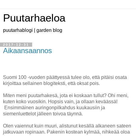
Puutarhaeloa
puutarhablogi | garden blog
2017-12-31
Aikaansaannos
Suomi 100 -vuoden päättyessä tulee olo, että pitäisi osata
kirjoittaa sellainen blogiteksti, että oksat pois.
Miten meni puutarhakesä, jota ei koskaan tullut? Ohi meni,
kuten koko vuosikin. Hopsis vain, ja ollaan keväässä!
Ensimmäinen auringonpilkahdus kuukausiin ja
siemenluettelot jälleen toivoa täynnä.
Olen vaiennut kuin muuri, alistunut kesällä alkaneen sateen
jatkuvaan ropinaan. Pakenin kostean kylmää, nihkeää oloa