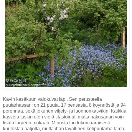
Kävin kesäkuun valokuvat läpi. Sen perusteella
puutarhassani on 21 puuta, 17 pensasta, 8 köynnöstä ja 94
perennaa, sekä jokunen viljely- ja luonnonkasvikin. Kaikkia
kasveja tuskin olen vielä tilastoinut, mutta hakusanan voin
lisätä tarpeen mukaan. Minusta tuo lukumääräisesti
kuulostaa paljolta, mutta ihan tavallinen kotipuutarha tämä