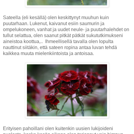
Sateella (eli kesällä) olen keskittynyt muuhun kuin
puutarhaan. Lukenut, kaivanut esiin saumurin ja
ompelukoneen, vanhat ja uudet neule- ja puutarhalehdet on
tullut selattua, olen saanut pitkät pätkät sukututkimukseni
aineistoa koottua,..
Ihmeellisellä tavalla olen lopulta
nauttinut siitäkin, että sateen ropina antaa luvan tehdä
kaikkea muuta mielenkiintoista ja antoisaa.
Erityisen pahoillani olen kuitenkin uusien lukijoideni