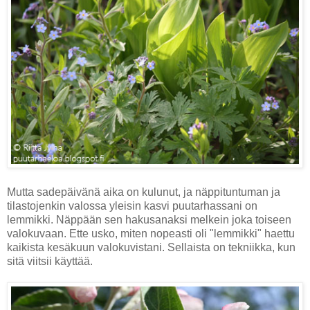
Mutta sadepäivänä aika on kulunut, ja näppituntuman ja
tilastojenkin valossa yleisin kasvi puutarhassani on
lemmikki. Näppään sen hakusanaksi melkein joka toiseen
valokuvaan. Ette usko, miten nopeasti oli "lemmikki" haettu
kaikista kesäkuun valokuvistani. Sellaista on tekniikka, kun
sitä viitsii käyttää.