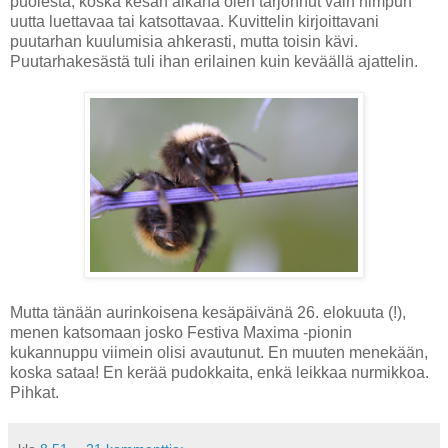
puolesta, koska kesän aikana olen tarjonnut vain himpun
uutta luettavaa tai katsottavaa. Kuvittelin kirjoittavani
puutarhan kuulumisia ahkerasti, mutta toisin kävi.
Puutarhakesästä tuli ihan erilainen kuin keväällä ajattelin.
Mutta tänään aurinkoisena kesäpäivänä 26. elokuuta (!),
menen katsomaan josko Festiva Maxima -pionin
kukannuppu viimein olisi avautunut. En muuten menekään,
koska sataa! En kerää pudokkaita, enkä leikkaa nurmikkoa.
Pihkat.