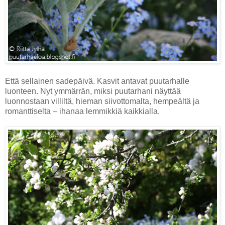
Että sellainen sadepäivä. Kasvit antavat puutarhalle
luonteen. Nyt ymmärrän, miksi puutarhani näyttää
luonnostaan villiltä, hieman siivottomalta, hempeältä ja
romanttiselta ‒ ihanaa lemmikkiä kaikkialla.