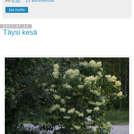
klo
8.51
21 kommenttia:
Jaa muille
2017-07-14
Täysi kesä