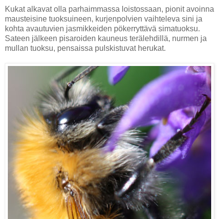
Kukat alkavat olla parhaimmassa loistossaan, pionit avoinna
mausteisine tuoksuineen, kurjenpolvien vaihteleva sini ja
kohta avautuvien jasmikkeiden pökerryttävä simatuoksu.
Sateen jälkeen pisaroiden kauneus terälehdillä, nurmen ja
mullan tuoksu, pensaissa pulskistuvat herukat.